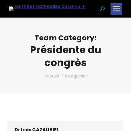
Recherche
:
Team Category:
Présidente du
congrès
Vous êtes ici :
Accueil
Coéquipier
Dr Inès CAZAUBIEL