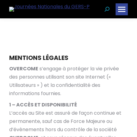
Recherche
:
MENTIONS LÉGALES
OVERCOME
s’engage à protéger la vie privée
des personnes utilisant son site Internet («
Utilisateurs » ) et la confidentialité des
informations fournies.
1 – ACCÈS ET DISPONIBILITÉ
L’accès au Site est assuré de façon continue et
permanente, sauf cas de Force Majeure ou
d’évènements hors du contrôle de la société